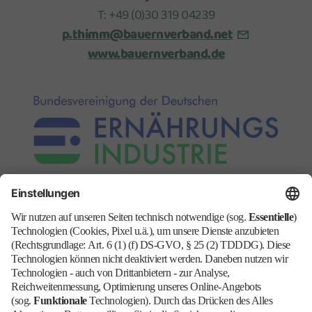
T: +49 (0)30 319 04239
p.thimm@bauernverband.net
www.bauernverband.de
Christoph Minhoff
, Hauptgeschäftsführer
www.ernaehrungsindustrie.de
Oliver Numrich
(BVE), Referent Presse und
Öffentlichkeitsarbeit
T: +49 (0)30-200 786 167