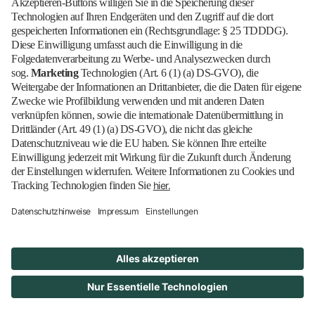
numrich@ernaehrungsindustrie.de
Barrierefrei
Blog
EN
Kontakt
Newsletter
Downloads
Impressum
Datenschutz
Cookies
Erklärung zur Barrierefreiheit
Barrierefrei
© 2026 Messe Berlin