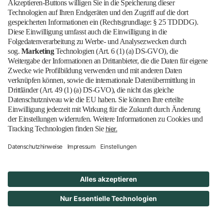
Zur Bilddatenbank
Barrierefrei
Blog
EN
Kontakt
Newsletter
Downloads
Impressum
Datenschutz
Cookies
Erklärung zur Barrierefreiheit
Barrierefrei
© 2026 Messe Berlin