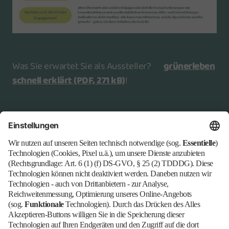
Was Sie erwartet Sie als Aussteller?
grünerleben
schnell erklärt
(PDF, 271 kB)
!
Sie haben allgemeine Fragen zur Themenwelt
grünerleben
?
karen.raupach@messe-berlin.de
+49 (0)30 3038 2106