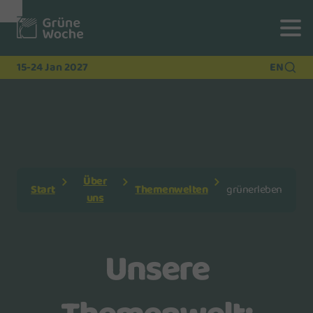
Zur
Zur
Zum
Navigation
Suche
Hauptinhalt
15-24 Jan 2027
EN
Über
Start
Themenwelten
grünerleben
uns
Unsere